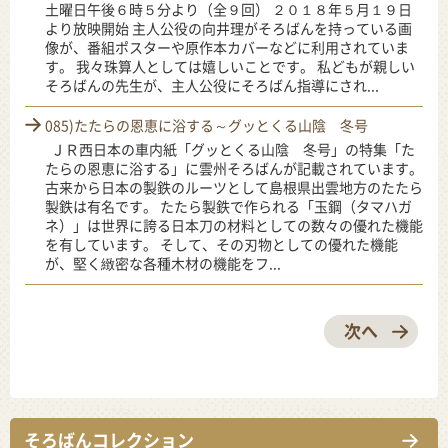
土曜日午後６時５分より（全９回） ２０１８年５月１９日
より放映開始 主人公役の向井理がそろばんを持っている画
像が、番組ポスターや原作本カバーなどに利用されていま
す。 我々珠算人としては嬉しいことです。 私どもが親しい
そろばんの先生が、主人公役にそろばん指導にされ...
085)たたらの恩恵に浴する～グッとくる山陰 冬号
ＪＲ西日本の車内紙「グッとくる山陰 冬号」の特集「た
たらの恩恵に浴する」に雲州そろばんが記載されています。
古来から日本の製鉄のルーツとして島根県出雲地方のたたら
製鉄は有名です。 たたら製鉄で作られる「玉鋼（タマハガ
ネ）」は世界に誇る日本刀の材料としての数々の優れた機能
を有しています。 そして、その刃物としての優れた機能
が、堅く緻密な各種木材の機能をフ...
次へ
そろばんコレクション