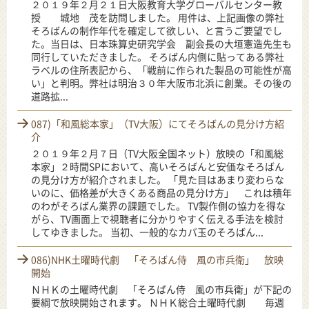
２０１９年２月２１日大阪教育大学グローバルセンター教
授 城地 茂を訪問しました。 用件は、上記画像の弊社
そろばんの制作年代を確定して欲しい、と言うご要望でし
た。当日は、日本珠算史研究学会 副会長の大垣憲造先生も
同行していただきました。 そろばん内側に貼ってある弊社
ラベルの住所表記から、「戦前に作られた製品の可能性が高
い」と判明。弊社は明治３０年大阪市北浜に創業。その後の
道路拡...
087)「和風総本家」（TV大阪）にてそろばんの見分け方紹
介
２０１９年２月７日（TV大阪全国ネット）放映の「和風総
本家」２時間SPにおいて、高いそろばんと安価なそろばん
の見分け方が紹介されました。 「見た目はあまり変わらな
いのに、価格差が大きくある商品の見分け方」 これは積年
のわがそろばん業界の課題でした。 TV製作側の協力を得な
がら、TV画面上で視聴者に分かりやすく伝える手法を検討
してゆきました。 当初、一般的なカバ玉のそろばん...
086)NHK土曜時代劇 「そろばん侍 風の市兵衛」 放映
開始
ＮＨＫの土曜時代劇 「そろばん侍 風の市兵衛」が下記の
要綱で放映開始されます。 ＮＨＫ総合土曜時代劇 毎週