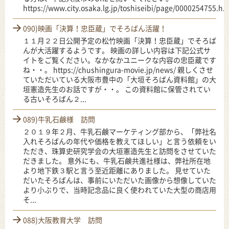
https://www.city.osaka.lg.jp/toshiseibi/page/0000254755.h...
090)映画「決算！忠臣蔵」でそろばん活躍！
１１月２２日公開予定の松竹映画「決算！忠臣蔵」でそろば
んが大活躍するようです。 映画の詳しい内容は下記公式サ
イトをご覧ください。なかなかユニークな内容の忠臣蔵です
ね・・。 https://chushingura-movie.jp/news/ 親しくさせ
ていただいている大阪市豊中の「大垣そろばん資料館」の大
垣憲造先生のお話ですが・・。 この資料館に保管されてい
る古いそろばん２...
089)牛乳石鹸様 訪問
２０１９年２月、牛乳石鹸マーケティング部から、「弊社名
入れそろばんの年代や価格を教えてほしい」と言う依頼をい
ただき、珠算史研究学会の大垣憲造先生と訪問をさせていた
だきました。 意外にも、牛乳石鹸共進社様は、弊社所在地
より地下鉄３駅と言う至近距離にありました。 見せていた
だいたそろばんは、事前にいただいた画像から想像していた
より小ぶりで、当時記念品に良く使われていた大型の商店用
そ...
088)大阪教育大学 訪問