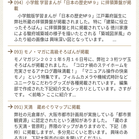
094）小学館 学習まんが「日本の歴史№９」に拝領算盤が掲
載
小学館版学習まんが「日本の歴史№９」江戸幕府誕生に
弊社所蔵の拝領算盤が掲載されました。 特に「建築に役立
ったそろばん」に拝領算盤と共に掲載されている 徳川家康
による駿府城築城の様子を描いたとされる「築城図屏風」の
ふたり組の画像は 興味深い図となっています。 ...
093) モノ・マガに高級そろばんが掲載
モノマガジン２０２１年５月１６日号に、弊社２３桁ツゲ玉
そろばんが掲載されました。 「コロナ禍のステイホームを
充実させるアナログ趣味満載！」 「マニュアル操作の快楽
モノ」 という特集です。フィルムカメラや機械式時計など
ユニークなこだわりグッズが各種掲載されています。 編集
部で作成された下記紹介文もシッカリとしています。さすが
です。 ＜前略＞ ここに紹介す...
091) 天満 蔵めぐりマップに掲載
弊社の元倉庫が、大阪市都市計画局が実施している「都市景
観資源」に認定されたという通知がありました。 「蔵のま
ち天満・菅原町」界隈のマップがありますので、下記（赤
枠）に掲載しますが、多分見にくいと思います。 興味のあ
る方は、下記大阪市のURLを開いてください。