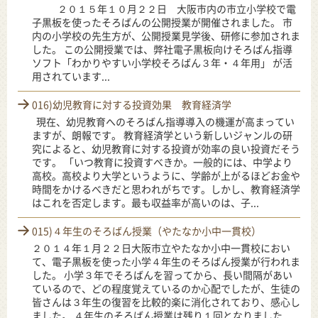
２０１５年１０月２２日 大阪市内の市立小学校で電
子黒板を使ったそろばんの公開授業が開催されました。 市
内の小学校の先生方が、公開授業見学後、研修に参加されま
した。 この公開授業では、弊社電子黒板向けそろばん指導
ソフト「わかりやすい小学校そろばん３年・４年用」 が活
用されています...
016)幼児教育に対する投資効果 教育経済学
現在、幼児教育へのそろばん指導導入の機運が高まってい
ますが、朗報です。 教育経済学という新しいジャンルの研
究によると、幼児教育に対する投資が効率の良い投資だそう
です。 「いつ教育に投資すべきか。一般的には、中学より
高校。高校より大学というように、学齢が上がるほどお金や
時間をかけるべきだと思われがちです。しかし、教育経済学
はこれを否定します。最も収益率が高いのは、子...
015)４年生のそろばん授業（やたなか小中一貫校）
２０１４年１月２２日大阪市立やたなか小中一貫校におい
て、電子黒板を使った小学４年生のそろばん授業が行われま
した。 小学３年でそろばんを習ってから、長い間隔があい
ているので、どの程度覚えているのか心配でしたが、生徒の
皆さんは３年生の復習を比較的楽に消化されており、感心し
ました。 ４年生のそろばん授業は残り１回となりました