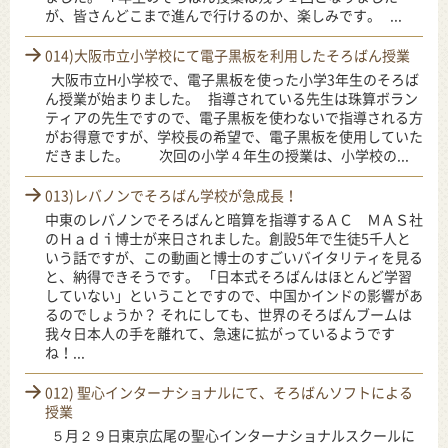
が、皆さんどこまで進んで行けるのか、楽しみです。 ...
014)大阪市立小学校にて電子黒板を利用したそろばん授業
大阪市立H小学校で、電子黒板を使った小学3年生のそろば
ん授業が始まりました。 指導されている先生は珠算ボラン
ティアの先生ですので、電子黒板を使わないで指導される方
がお得意ですが、学校長の希望で、電子黒板を使用していた
だきました。 次回の小学４年生の授業は、小学校の...
013)レバノンでそろばん学校が急成長！
中東のレバノンでそろばんと暗算を指導するＡＣ ＭＡＳ社
のＨａｄｉ博士が来日されました。創設5年で生徒5千人と
いう話ですが、この動画と博士のすごいバイタリティを見る
と、納得できそうです。 「日本式そろばんはほとんど学習
していない」ということですので、中国かインドの影響があ
るのでしょうか？ それにしても、世界のそろばんブームは
我々日本人の手を離れて、急速に拡がっているようです
ね！...
012) 聖心インターナショナルにて、そろばんソフトによる
授業
５月２９日東京広尾の聖心インターナショナルスクールに