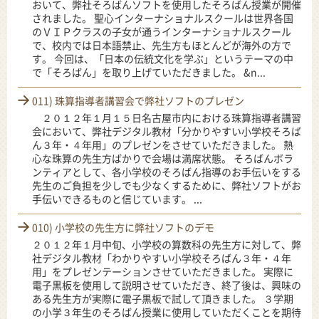
おいて、弊社そろばんソフトを使用したそろばん授業が開催
されました。 聖心インターナショナルスクールは世界各国
のＶＩＰクラスの子女が通うインターナショナルスクール
で、校内では日本語禁止、先生方もほとんどが海外の方で
す。 今回は、「日本の伝統文化を学ぶ」というテーマの中
で「そろばん」を取り上げていただきました。 &n...
011) 珠算指導者講習会で弊社ソフトのプレゼン
２０１２年１月１５日名古屋市内における珠算指導者講習
会において、弊社デジタル教材「分かりやすい小学校そろば
ん３年・４年用」のプレゼンをさせていただきました。 熱
心な珠算の先生方ばかりで会場は満席状態。 そろばんボラ
ンティアとして、各小学校のそろばん指導のお手伝いをする
先生のご負担を少しでも少なくするために、弊社ソフトがお
手伝いできるものと信じています。 ...
010) 小学校の先生方に弊社ソフトのデモ
２０１２年１月中旬、小学校の算数科の先生方に対して、弊
社デジタル教材「わかりやすい小学校そろばん３年・４年
用」をプレゼンテーションさせていただきました。 実際に
電子黒板を使用して説明させていただき、終了後は、興味の
ある先生方が実際に電子黒板で試して頂きました。 ３学期
の小学３年生のそろばん授業に使用していただくことを期待