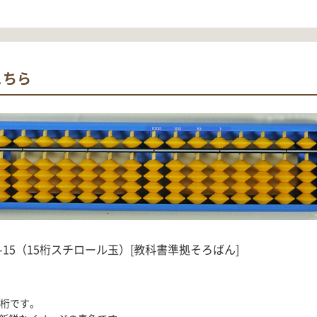
こちら
-15（15桁スチロール玉）[教科書準拠そろばん]
5桁です。