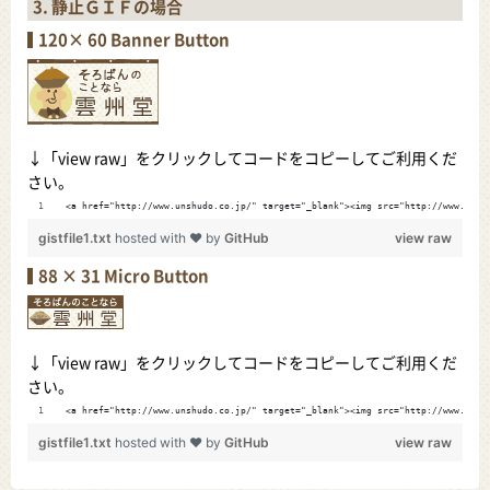
3. 静止ＧＩＦの場合
120× 60 Banner Button
↓「view raw」をクリックしてコードをコピーしてご利用くだ
さい。
<a href="http://www.unshudo.co.jp/" target="_blank"><img src="http://www.u
gistfile1.txt
hosted with ❤ by
GitHub
view raw
88 × 31 Micro Button
↓「view raw」をクリックしてコードをコピーしてご利用くだ
さい。
<a href="http://www.unshudo.co.jp/" target="_blank"><img src="http://www.u
gistfile1.txt
hosted with ❤ by
GitHub
view raw