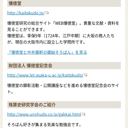
懐徳堂
http://kaitokudo.jp/
懐徳堂研究の総合サイト「WEB懐徳堂」。貴重な文献・資料を
見ることができます。
懐徳堂は、享保9年（1724年、江戸中期）に大坂の商人たち
が、現在の大阪市内に設立した学問所です。
「懐徳堂と中井履軒の螺鈿そろばん」を見る
財団法人 懐徳堂記念会
http://www.let.osaka-u.ac.jp/kaitokudo/
懐徳堂の顕彰活動・公開講座などを進める懐徳堂記念会のサイ
ト。
珠算史研究学会のご紹介
http://www.unshudo.co.jp/gakkai.html
そろばん好きが集まる気楽な勉強会です。