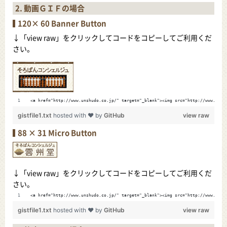
2. 動画ＧＩＦの場合
120× 60 Banner Button
↓「view raw」をクリックしてコードをコピーしてご利用くだ
さい。
<a href="http://www.unshudo.co.jp/" target="_blank"><img src="http://www.u
gistfile1.txt
hosted with ❤ by
GitHub
view raw
88 × 31 Micro Button
↓「view raw」をクリックしてコードをコピーしてご利用くだ
さい。
<a href="http://www.unshudo.co.jp/" target="_blank"><img src="http://www.u
gistfile1.txt
hosted with ❤ by
GitHub
view raw