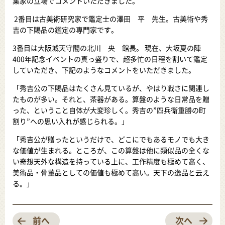
集家の立場でコメントいただきました。
2番目は古美術研究家で鑑定士の澤田 平 先生。古美術や秀
吉の下賜品の鑑定の専門家です。
3番目は大阪城天守閣の北川 央 館長。 現在、大坂夏の陣
400年記念イベントの真っ盛りで、超多忙の日程を割いて鑑定
していただき、下記のようなコメントをいただきました。
「秀吉公の下賜品はたくさん見ているが、やはり戦さに関連し
たものが多い。それと、茶器がある。算盤のような日常品を贈
った、ということ自体が大変珍しく。秀吉の”四兵衛重勝の町
割り”への思い入れが感じられる。」
「秀吉公が贈ったというだけで、どこにでもあるモノでも大き
な価値が生まれる。ところが、この算盤は他に類似品の全くな
い奇想天外な構造を持っている上に、工作精度も極めて高く、
美術品・骨董品としての価値も極めて高い。天下の逸品と云え
る。」
前へ
次へ