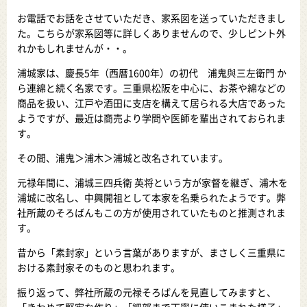
お電話でお話をさせていただき、家系図を送っていただきまし
た。こちらが家系図等に詳しくありませんので、少しピント外
れかもしれませんが・・。
浦城家は、慶長5年（西暦1600年）の初代 浦鬼與三左衛門 か
ら連綿と続く名家です。三重県松阪を中心に、お茶や綿などの
商品を扱い、江戸や酒田に支店を構えて居られる大店であった
ようですが、最近は商売より学問や医師を輩出されておられま
す。
その間、浦鬼＞浦木＞浦城と改名されています。
元禄年間に、浦城三四兵衛 英将という方が家督を継ぎ、浦木を
浦城に改名し、中興開祖として本家を名乗られたようです。弊
社所蔵のそろばんもこの方が使用されていたものと推測されま
す。
昔から「素封家」という言葉がありますが、まさしく三重県に
おける素封家そのものと思われます。
振り返って、弊社所蔵の元禄そろばんを見直してみますと、